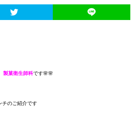
製菓衛生師科
です🌸🌸
ンチのご紹介です