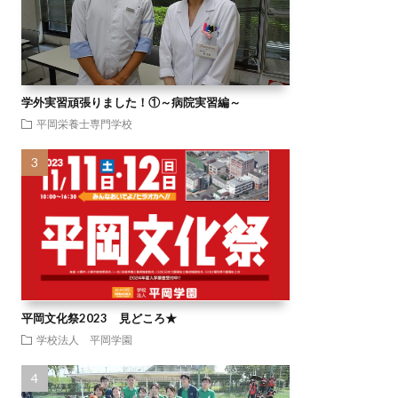
学外実習頑張りました！①～病院実習編～
平岡栄養士専門学校
平岡文化祭2023 見どころ★
学校法人 平岡学園