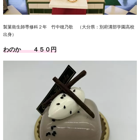
製菓衛生師専修科２年 竹中穂乃歌 （大分県：別府溝部学園高校
出身）
わのか ４５０円