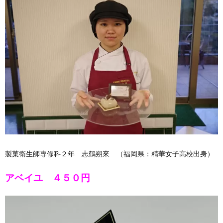
製菓衛生師専修科２年 志鶴朔來 （福岡県：精華女子高校出身）
アベイユ ４５０円