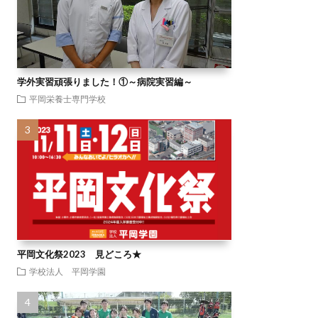
学外実習頑張りました！①～病院実習編～
平岡栄養士専門学校
平岡文化祭2023 見どころ★
学校法人 平岡学園