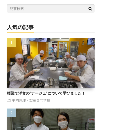
人気の記事
授業で洋食の”ナージュ”について学びました！
平岡調理・製菓専門学校