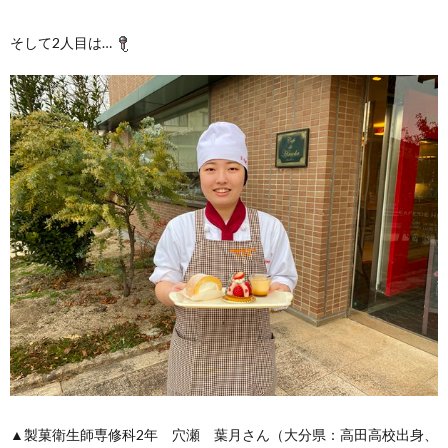
そして2人目は…
▲製菓衛生師専修科2年 穴瀬 葉月さん（大分県：高田高校出身、