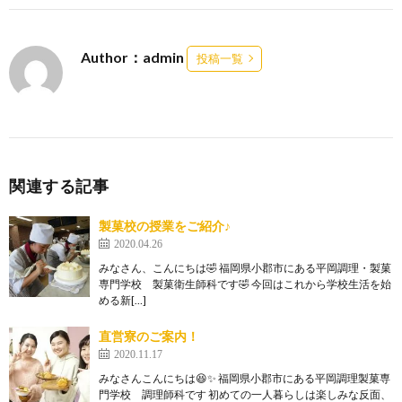
Author：admin
投稿一覧
関連する記事
製菓校の授業をご紹介♪
2020.04.26
みなさん、こんにちは🤣 福岡県小郡市にある平岡調理・製菓
専門学校 製菓衛生師科です🤣 今回はこれから学校生活を始
める新[…]
直営寮のご案内！
2020.11.17
みなさんこんにちは😆✨ 福岡県小郡市にある平岡調理製菓専
門学校 調理師科です 初めての一人暮らしは楽しみな反面、