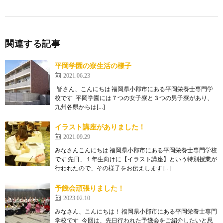
関連する記事
平岡学園の寮生活の様子
2021.06.23
皆さん、こんにちは 福岡県小郡市にある平岡栄養士専門学
校です 平岡学園には７つの女子寮と３つの男子寮があり、
九州各県からは[…]
イラスト講座がありました！
2021.09.29
みなさんこんにちは 福岡県小郡市にある平岡栄養士専門学校
です 先日、１年生向けに【イラスト講座】という特別授業が
行われたので、その様子をお伝えします […]
予餞会頑張りました！
2023.02.10
みなさん、こんにちは！ 福岡県小郡市にある平岡栄養士専門
学校です 今回は、先日行われた予餞会をご紹介したいと思