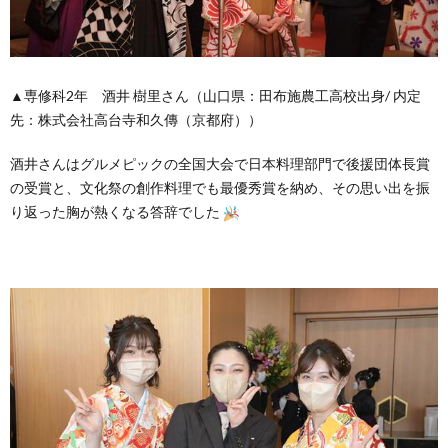
▲専修科2年 酒井 樹里さん（山口県：田布施農工高校出身/ 内定
先：株式会社高台寺和久傳（京都府））
酒井さんはグルメピックの全国大会で日本料理部門で後援団体長賞
の受賞と、文化祭の創作料理でも最優秀賞を納め、その思い出を振
り返った胸が熱くなる答辞でした