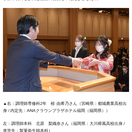
▲右：調理師専修科2年 栫 由希乃さん（宮崎県：都城農業高校出
身 / 内定先：ANAクラウンプラザホテル福岡（福岡県））
左：調理師本科 北原 梨織奈さん（福岡県：大川樟風高校出身 /
進学先：製菓衛生師本科）