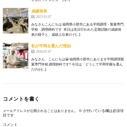
成績発表
2023.03.07
みなさんこんにちは 福岡県小郡市にある平岡調理・製菓専門
学校 調理師科です 本日は先日行われた定期試験の成績発
表の様子と、成績上位者のイ[…]
私が平岡を選んだ理由
2020.07.07
みなさん、こんにちは😀 福岡県小郡市にあります平岡調理製
菓専門学校 調理師科です‼ 今日は「どうして平岡学園を選ん
だのか[…]
コメントを書く
※
が付いている欄は必須項
メールアドレスが公開されることはありません。
目です
コメント