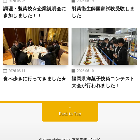
2026.06.26
2026.06.19
調理・製菓校☆企業説明会に
製菓衛生師国家試験受験しま
参加しました！！
した
2026.06.11
2026.06.10
食べ歩きに行ってきました★
福岡県洋菓子技術コンテスト
大会が行われました！
Back to Top
© Copyright 2026
平岡学園 ブログ
.