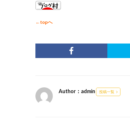
←topへ
Author：admin
投稿一覧