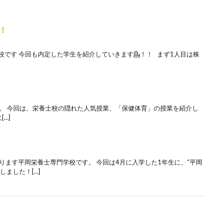
！
校です 今回も内定した学生を紹介していきます💁！！ まず1人目は株
す。 今回は、栄養士校の隠れた人気授業、「保健体育」の授業を紹介し
…]
ります平岡栄養士専門学校です。 今回は4月に入学した1年生に、”平岡
ました！[…]