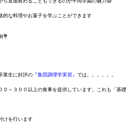
から直接教わることもできるのが平岡学園の魅力😄
格的な料理やお菓子を学ぶことができます
💐
卒業生に好評の
『集団調理学実習』
では。。。。。。
００～３００以上の食事を提供しています。これも「基礎
付けを行います