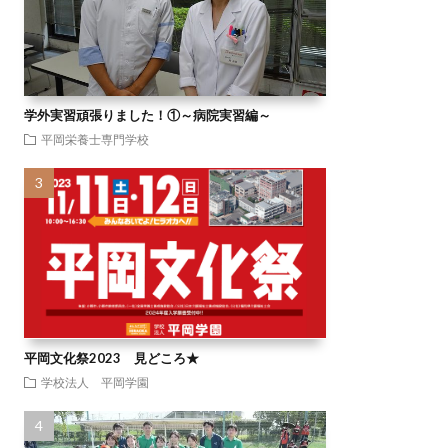
学外実習頑張りました！①～病院実習編～
平岡栄養士専門学校
平岡文化祭2023 見どころ★
学校法人 平岡学園