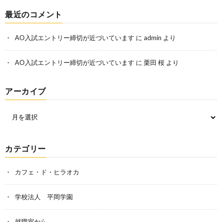
最近のコメント
AO入試エントリー締切が近づいています
に
admin
より
AO入試エントリー締切が近づいています
に
栗田 桜
より
アーカイブ
カテゴリー
カフェ・ド・ヒラオカ
学校法人 平岡学園
就職室から