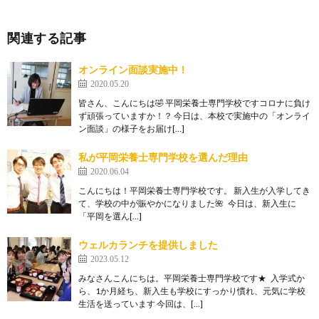
関連する記事
オンライン面談実施中！
2020.05.20
皆さん、こんにちは🤣 平岡栄養士専門学校ですコロナに負け
ず頑張っていますか！？ 今日は、本校で実施中の「オンライ
ン面談」の様子をお届け[…]
私が平岡栄養士専門学校を選んだ理由
2020.06.04
こんにちは！平岡栄養士専門学校です。 新入生が入学してき
て、学校の中が賑やかになりました🌺 今日は、新入生に
「平岡を選ん[…]
ウェルカランチを提供しました
2023.05.12
みなさんこんにちは。平岡栄養士専門学校です★ 入学式か
ら、1か月経ち、新入生も学校にすっかり慣れ、元気に学校
生活を送っています 今回は、[…]