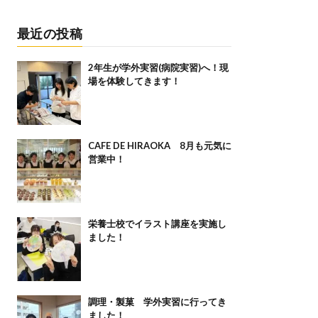
最近の投稿
2年生が学外実習(病院実習)へ！現
場を体験してきます！
CAFE DE HIRAOKA 8月も元気に
営業中！
栄養士校でイラスト講座を実施し
ました！
調理・製菓 学外実習に行ってき
ました！