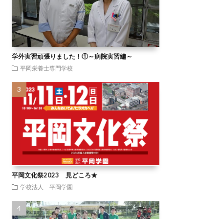
学外実習頑張りました！①～病院実習編～
平岡栄養士専門学校
平岡文化祭2023 見どころ★
学校法人 平岡学園