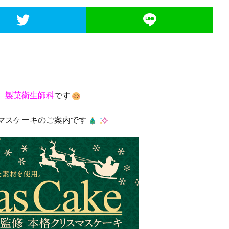
 製菓衛生師科
です
マスケーキのご案内です