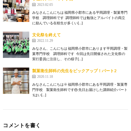
2023.02.05
みなさんこんにちは 福岡県小郡市にある平岡調理・製菓専門
学校 調理師科です 調理師科では勉強とアルバイトの両立
に励んでいる在校生が多くい[…]
文化祭を終えて
2022.11.29
みなさん、こんにちは 福岡県小郡市にあります平岡調理・製
菓専門学校 調理師科です 今回は先日開催された文化祭の
実行委員に注目し、その様子[…]
製菓衛生師科の先生をピックアップ！パート2
2020.11.18
みなさんこんにちは🌞 福岡県小郡市にある平岡調理・製菓専
門学校 製菓衛生師科です🎂 先日お届けした講師紹介パート
1はい[…]
コメントを書く