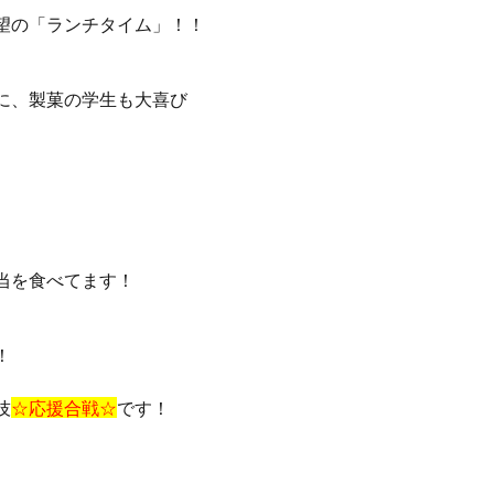
望の「ランチタイム」！！
に、製菓の学生も大喜び
当を食べてます！
！
技
☆応援合戦☆
です！