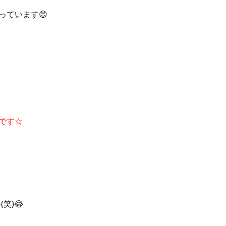
っています😊
です☆
笑)😂