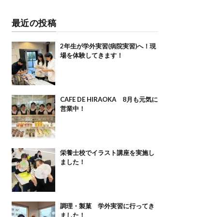
最近の投稿
2年生が学外実習(病院実習)へ！現
場を体験してきます！
CAFE DE HIRAOKA 8月も元気に
営業中！
栄養士校でイラスト講座を実施し
ました！
調理・製菓 学外実習に行ってき
ました！