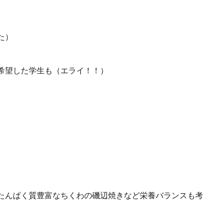
た）
希望した学生も（エライ！！）
たんぱく質豊富なちくわの磯辺焼きなど栄養バランスも考