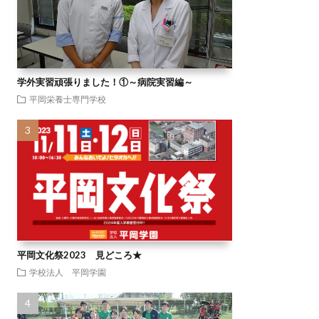
学外実習頑張りました！①～病院実習編～
平岡栄養士専門学校
平岡文化祭2023 見どころ★
学校法人 平岡学園