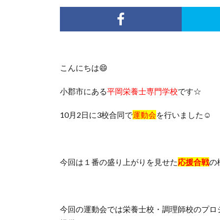
こんにちは😄
小郡市にある
平岡栄養士専門学校
です☆
10月2日に3校合同で
運動会
を行いました☺
今回は１番の盛り上がりを見せた
応援合戦
の
今回の運動会では栄養士校・調理師校のプロ