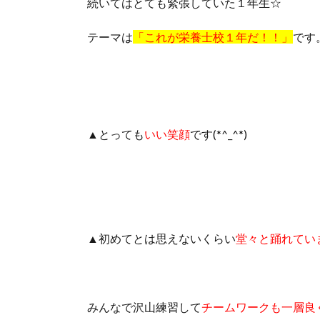
続いてはとても緊張していた１年生☆
テーマは
「これが栄養士校１年だ！！」
です
▲とっても
いい笑顔
です(*^_^*)
▲初めてとは思えないくらい
堂々と踊れてい
みんなで沢山練習して
チームワークも一層良