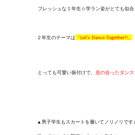
フレッシュな１年生☆学ラン姿がとても似合
２年生のテーマは
「Let’s Dance Together!!」
とっても可愛い振付けで、
息の合ったダンス
▲男子学生もスカートを履いてノリノリです♪(