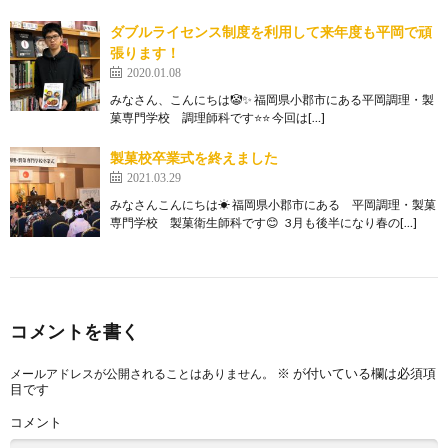
ダブルライセンス制度を利用して来年度も平岡で頑
張ります！
2020.01.08
みなさん、こんにちは🤡✨ 福岡県小郡市にある平岡調理・製
菓専門学校 調理師科です⭐⭐ 今回は[…]
製菓校卒業式を終えました
2021.03.29
みなさんこんにちは☀ 福岡県小郡市にある 平岡調理・製菓
専門学校 製菓衛生師科です😊 3月も後半になり春の[…]
コメントを書く
※
が付いている欄は必須項
メールアドレスが公開されることはありません。
目です
コメント