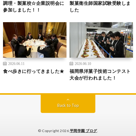
調理・製菓校☆企業説明会に
製菓衛生師国家試験受験しま
参加しました！！
した
2026.06.11
2026.06.10
食べ歩きに行ってきました★
福岡県洋菓子技術コンテスト
大会が行われました！
Back to Top
© Copyright 2026
平岡学園 ブログ
.