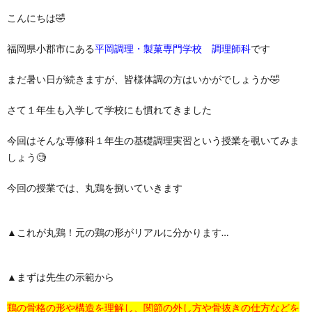
こんにちは🤣
福岡県小郡市にある
平岡調理・製菓専門学校 調理師科
です
まだ暑い日が続きますが、皆様体調の方はいかがでしょうか🤣
さて１年生も入学して学校にも慣れてきました
今回はそんな専修科１年生の基礎調理実習という授業を覗いてみま
しょう🧐
今回の授業では、丸鶏を捌いていきます
▲これが丸鶏！元の鶏の形がリアルに分かります…
▲まずは先生の示範から
鶏の骨格の形や構造を理解し、関節の外し方や骨抜きの仕方などを