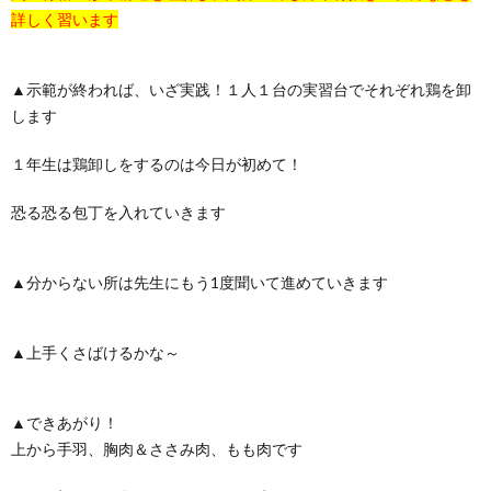
詳しく習います
▲示範が終われば、いざ実践！１人１台の実習台でそれぞれ鶏を卸
します
１年生は鶏卸しをするのは今日が初めて！
恐る恐る包丁を入れていきます
▲分からない所は先生にもう1度聞いて進めていきます
▲上手くさばけるかな～
▲できあがり！
上から手羽、胸肉＆ささみ肉、もも肉です