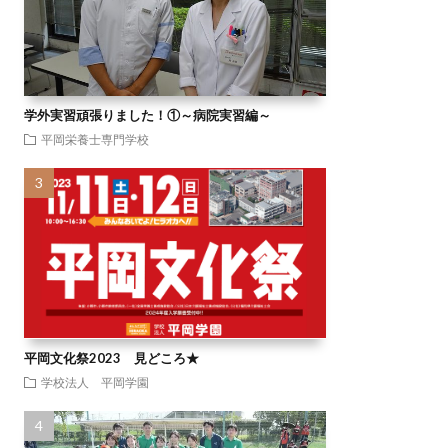
学外実習頑張りました！①～病院実習編～
平岡栄養士専門学校
平岡文化祭2023 見どころ★
学校法人 平岡学園