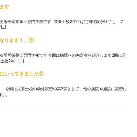
ます
にある平岡栄養士専門学校です 栄養士校2年生は定期試験が終了し、７
…]
なります！」①
る平岡栄養士専門学校です 今回は病院への内定者を紹介します2回に分
校2年 […]
にいってきました②
。 今回は栄養士校の学外実習の第2弾として、他の病院や施設に実習に
[…]