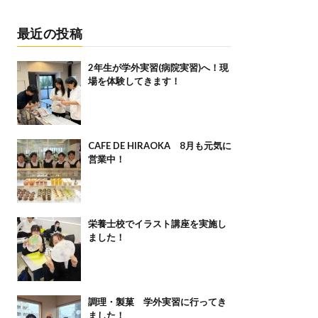
最近の投稿
2年生が学外実習(病院実習)へ！現
場を体験してきます！
CAFE DE HIRAOKA 8月も元気に
営業中！
栄養士校でイラスト講座を実施し
ました！
調理・製菓 学外実習に行ってき
ました！