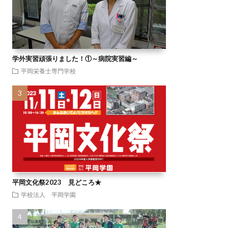
学外実習頑張りました！①～病院実習編～
平岡栄養士専門学校
平岡文化祭2023 見どころ★
学校法人 平岡学園