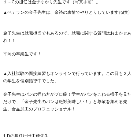
１－Cの担任は金子ゆかり先生です（写真手前）。
▲ベテランの金子先生は、余裕の表情でやりとりしていますね(笑)
金子先生は就職担当でもあるので、就職に関する質問はおまかせあ
れ！！
平岡の卒業生です！
▲入社試験の面接練習もオンラインで行っています。この日も２人
の学生を個別指導中でした。
金子先生はパンの捏ね方がプロ級！学生がパンをこねる様子を見た
だけで、「金子先生のパンは絶対美味しい！」と尊敬を集める先
生。食品加工のプロフェッショナル！
1-Dの担任は田中優先生