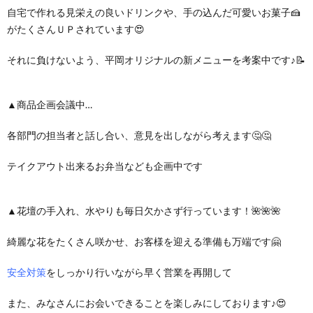
自宅で作れる見栄えの良いドリンクや、手の込んだ可愛いお菓子🍰
がたくさんＵＰされています😍
それに負けないよう、平岡オリジナルの新メニューを考案中です♪📝
▲商品企画会議中…
各部門の担当者と話し合い、意見を出しながら考えます🤔🤔
テイクアウト出来るお弁当なども企画中です
▲花壇の手入れ、水やりも毎日欠かさず行っています！🌺🌺🌺
綺麗な花をたくさん咲かせ、お客様を迎える準備も万端です🤗
安全対策
をしっかり行いながら早く営業を再開して
また、みなさんにお会いできることを楽しみにしております♪😍