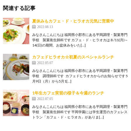
関連する記事
夏休みもカフェ・ド・ヒラオカ元気に営業中
2022.08.13
みなさんこんにちは 福岡県小郡市にある平岡調理・製菓専門
学校 製菓衛生師科です カフェ・ド・ヒラオカは８/11(月)～
14(日)の期間、お盆休みをいた[…]
カフェドヒラオカ☆初夏のスペシャルランチ
2022.05.07
みなさんこんにちは 福岡県小郡市にある平岡調理・製菓専門
学校 調理師科です カフェドヒラオカからのお知らせです 5
月9日（月）から5月1[…]
1年生カフェ実習の様子＆今週のランチ
2022.07.05
みなさんこんにちは 福岡県小郡市にある平岡調理・製菓専門
学校 製菓衛生師科です 平岡学園には学生運営のカフェレス
トラン「カフェ・ド・ヒラオカ」がありま[…]