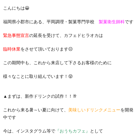
こんにちは😀
福岡県小郡市にある、平岡調理・製菓専門学校
製菓衛生師科
です
緊急事態宣言
の延長を受けて、カフェドヒラオカは
臨時休業
をさせて頂いております☹
この期間中も、これから来店して下さるお客様のために
様々なことに取り組んでいます！😝
▲まずは、新作ドリンクの試作！！🥂
これから来る暑～い夏に向けて、
美味しいドリンクメニュー
を開発
中です
今は、インスタグラム等で
『おうちカフェ』
として