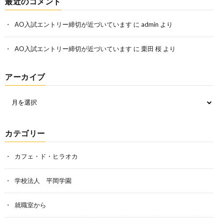
最近のコメント
AO入試エントリー締切が近づいています
に
admin
より
AO入試エントリー締切が近づいています
に
栗田 桜
より
アーカイブ
カテゴリー
カフェ・ド・ヒラオカ
学校法人 平岡学園
就職室から