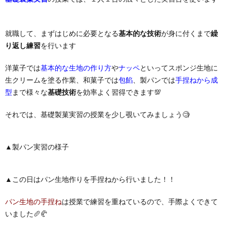
就職して、まずはじめに必要となる
基本的な技術
が身に付くまで
繰
り返し練習
を行います
洋菓子では
基本的な生地の作り方
や
ナッペ
といってスポンジ生地に
生クリームを塗る作業、和菓子では
包餡
、製パンでは
手捏ねから成
型
まで様々な
基礎技術
を効率よく習得できます💯
それでは、基礎製菓実習の授業を少し覗いてみましょう🧐
▲製パン実習の様子
▲この日はパン生地作りを手捏ねから行いました！！
パン生地の手捏ね
は授業で練習を重ねているので、手際よくできて
いました🥖🥐