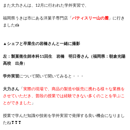
また大力さんは、12月に行われた学外実習で、
福岡県うきは市にある洋菓子専門店「
パティスリー山の麓
」に行き
ました🍰
▲
シェフと卒業生の岩橋さんと一緒に撮影
左：製菓衛生師本科11回生 岩橋 明日香さん（福岡県：朝倉光陽
高校 出身
）
学外実習
について聞いて聞いてみると・・・
大力さん
「
実際の現場で、商品の製造や販売に携わる様々な業務を
させていただき、普段の授業では経験できない多くのことを学ぶこ
とができました
」
授業で学んだ知識や技術を学外実習で発揮する良い機会になりまし
たね❣❣❣