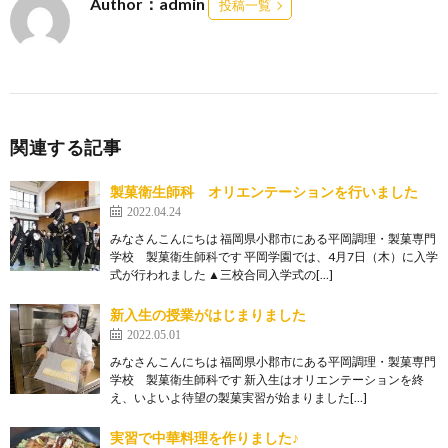
Author：admin
投稿一覧
関連する記事
製菓衛生師科 オリエンテーションを行いました
2022.04.24
みなさんこんにちは 福岡県小郡市にある平岡調理・製菓専門
学校 製菓衛生師科です 平岡学園では、4月7日（木）に入学
式が行われました ▲三校合同入学式の[…]
新入生の授業がはじまりました
2022.05.01
みなさんこんにちは 福岡県小郡市にある平岡調理・製菓専門
学校 製菓衛生師科です 新入生はオリエンテーションを終
え、いよいよ待望の製菓実習が始まりました[…]
実習で中華料理を作りました♪