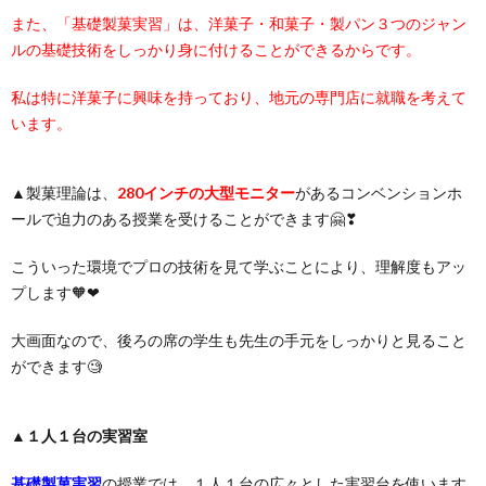
また、「基礎製菓実習」は、洋菓子・和菓子・製パン３つのジャン
ルの基礎技術をしっかり身に付けることができるからです。
私は特に洋菓子に興味を持っており、地元の専門店に就職を考えて
います。
▲製菓理論は、
280インチの大型モニター
があるコンベンションホ
ールで迫力のある授業を受けることができます🤗❣
こういった環境でプロの技術を見て学ぶことにより、理解度もアッ
プします🧡❤
大画面なので、後ろの席の学生も先生の手元をしっかりと見ること
ができます🧐
▲
１人１台の実習室
基礎製菓実習
の授業では、１人１台の広々とした実習台を使います