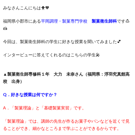
みなさんこんにちは🐥🧡
福岡県小郡市にある
平岡調理・製菓専門学校
製菓衛生師科
です🍮
🍰
今回は、製菓衛生師科の学生に好きな授業を聞いてみました💕
インタービューに答えてくれるのはこちらの学生🎤
▲
製菓衛生師専修科１年 大力 未奈さん（福岡県：浮羽究真館高
校 出身）
Q．好きな授業は何ですか？
A．「製菓理論」と「基礎製菓実習」です。
「製菓理論」では、講師の先生が作るお菓子やパンなどを近くで見
ることができ、細かなところまで学ぶことができるからです。