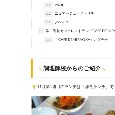
わのか
2.1.
ニュアージュ・ド・リチ
2.2.
アベイユ
2.3.
学生運営カフェレストラン『CAFE DE HI
3.
『CAFE DE HIRAOKA』お問合せ
3.1.
調理師校からのご紹介
11月第1週目のランチは「洋食ランチ」で