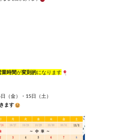
営業時間
が
変則的
になります
4日（金）・15日（土）
だきます