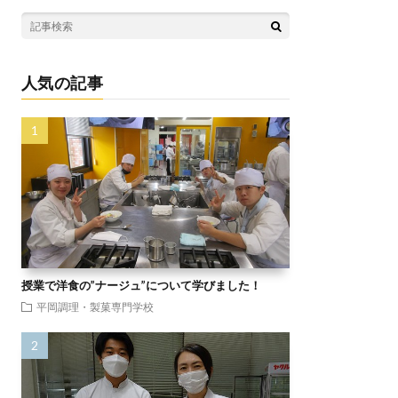
人気の記事
授業で洋食の”ナージュ”について学びました！
平岡調理・製菓専門学校