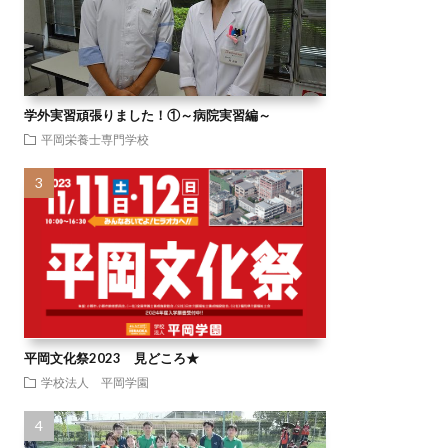
学外実習頑張りました！①～病院実習編～
平岡栄養士専門学校
平岡文化祭2023 見どころ★
学校法人 平岡学園