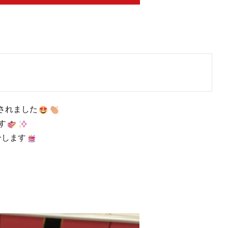
されました
す
介します