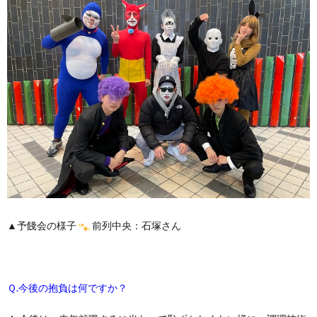
▲予餞会の様子
前列中央：石塚さん
Ｑ.今後の抱負は何ですか？