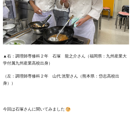
▲右：調理師専修科２年 石塚 龍之介さん（福岡県：九州産業大
学付属九州産業高校出身）
（左：調理師専修科２年 山代 洸聖さん（熊本県：岱志高校出
身））
今回は石塚さんに聞いてみました