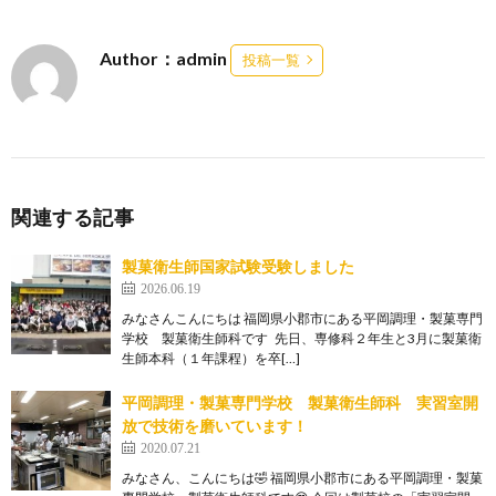
Author：admin
投稿一覧
関連する記事
製菓衛生師国家試験受験しました
2026.06.19
みなさんこんにちは 福岡県小郡市にある平岡調理・製菓専門
学校 製菓衛生師科です 先日、専修科２年生と3月に製菓衛
生師本科（１年課程）を卒[…]
平岡調理・製菓専門学校 製菓衛生師科 実習室開
放で技術を磨いています！
2020.07.21
みなさん、こんにちは🤣 福岡県小郡市にある平岡調理・製菓