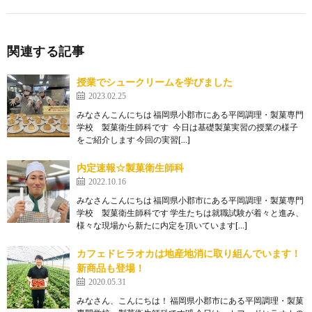
関連する記事
授業でシュークリームを学びました
2023.02.25
みなさんこんにちは 福岡県小郡市にある平岡調理・製菓専門
学校 製菓衛生師科です 今日は基礎製菓実習の授業の様子
をご紹介します 今回の実習[…]
内定速報☆製菓衛生師科
2022.10.16
みなさんこんにちは 福岡県小郡市にある平岡調理・製菓専門
学校 製菓衛生師科です 学生たちは就職試験が着々と進み、
様々な現場から新たに内定を頂いています[…]
カフェドヒラオカは地産地消に取り組んでいます！
新商品も登場！
2020.05.31
みなさん、こんにちは！ 福岡県小郡市にある平岡調理・製菓