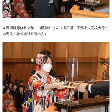
▲調理師専修科２年 山縣 陽斗さん（山口県：宇部中央高校出身／
内定先：株式会社京都吉兆）