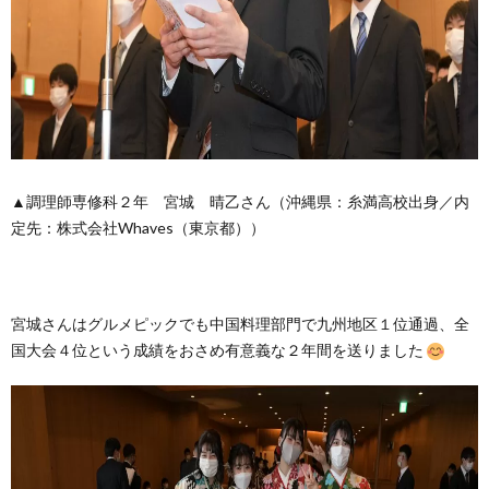
▲調理師専修科２年 宮城 晴乙さん（沖縄県：糸満高校出身／内
定先：株式会社Whaves（東京都））
宮城さんはグルメピックでも中国料理部門で九州地区１位通過、全
国大会４位という成績をおさめ有意義な２年間を送りました