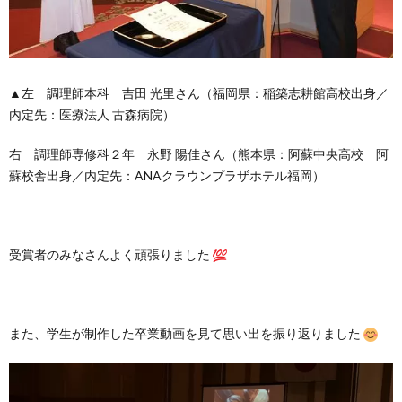
▲左 調理師本科 吉田 光里さん（福岡県：稲築志耕館高校出身／
内定先：医療法人 古森病院）
右 調理師専修科２年 永野 陽佳さん（熊本県：阿蘇中央高校 阿
蘇校舎出身／内定先：ANAクラウンプラザホテル福岡）
受賞者のみなさんよく頑張りました
また、学生が制作した卒業動画を見て思い出を振り返りました