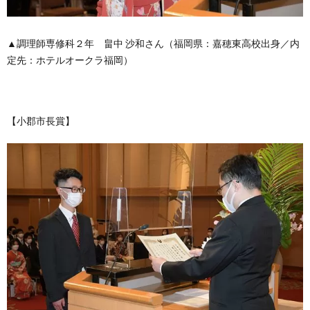
▲調理師専修科２年 畠中 沙和さん（福岡県：嘉穂東高校出身／内
定先：ホテルオークラ福岡）
【小郡市長賞】