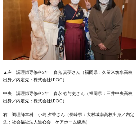
▲左 調理師専修科2年 森光 真夢さん（福岡県：久留米筑水高校
出身／内定先：株式会社LEOC）
中央 調理師専修科2年 森永 壱与吏さん（福岡県：三井中央高校
出身／内定先：株式会社LEOC）
右 調理師本科 小島 夕香さん（長崎県：大村城南高校出身／内定
先：社会福祉法人道心会 ケアホーム練馬）