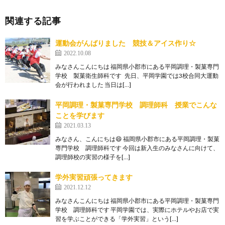
関連する記事
運動会がんばりました 競技＆アイス作り☆
2022.10.08
みなさんこんにちは 福岡県小郡市にある平岡調理・製菓専門
学校 製菓衛生師科です 先日、平岡学園では3校合同大運動
会が行われました 当日は[…]
平岡調理・製菓専門学校 調理師科 授業でこんな
ことを学びます
2021.03.13
みなさん、こんにちは😄 福岡県小郡市にある平岡調理・製菓
専門学校 調理師科です 今回は新入生のみなさんに向けて、
調理師校の実習の様子を[…]
学外実習頑張ってきます
2021.12.12
みなさんこんにちは 福岡県小郡市にある平岡調理・製菓専門
学校 調理師科です 平岡学園では、実際にホテルやお店で実
習を学ぶことができる「学外実習」という[…]