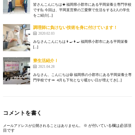
皆さんこんにちは☀ 福岡県小郡市にある平岡栄養士専門学校
です🙋 今回は、平岡直営寮の三愛寮で生活をする2人の学生
をご紹介[…]
調理師に負けない技術を身に付けています！
2020.02.03
みなさんこんにちは👨‍🍳👩‍🍳 福岡県小郡市にある平岡栄養
[…]
寮生活紹介Ⅰ
2021.04.28
みなさん、こんにちは😆 福岡県の小郡市にある平岡栄養士専
門学校です🥕 4月も下旬となり暖かい日が増えてき[…]
コメントを書く
※
が付いている欄は必須項
メールアドレスが公開されることはありません。
目です