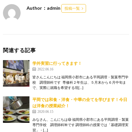
Author：admin
投稿一覧
関連する記事
学外実習に行ってきます！
2022.06.16
皆さんこんにちは 福岡県小郡市にある平岡調理・製菓専門学
校 調理師科です 専修科２年生は、５月末から６月中旬ま
で、実際に就職を希望する現[…]
平岡では和食・洋食・中華の全てを学びます！今日
は洋食の授業紹介！
2020.06.15
みなさん、こんにちは😄 福岡県小郡市にある平岡調理・製菓
専門学校 調理師科🌺です 調理師科の授業では「基礎調理実
習」・[…]