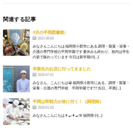
関連する記事
9月の平岡図書館♪
2021.09.04
みなさんこんにちは 福岡県小郡市にある 調理・製菓・栄養・
介護の専門学校の平岡学園です 夏休みも終わり、校内は学生
の姿で賑わっています 今日は新学期の[…]
卒業生のお店に行ってきました
2020.07.01
みなさん、こんにちは😀 福岡県小郡市にある、調理・製菓・
栄養・介護の専門学校 平岡学園です‼‼ 先日、卒業[…]
平岡は即戦力が身に付く！（調理師）
2020.01.02
みなさんこんにちは👨‍🍳👩‍🍳🌸 福岡県小[…]