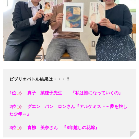
ビブリオバトル結果は・・・？
1位
真子 菜穂子先生 『私は誰になっていくの』
2位
グエン バン ロンさん『アルケミスト～夢を旅し
た少年～』
3位
青柳 美奈さん 『8年越しの花嫁』