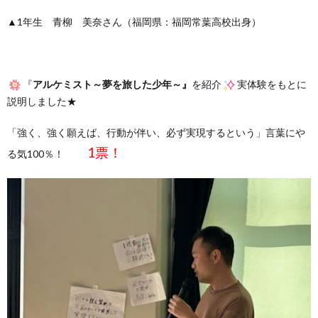
▲1年生 青柳 美奈さん（福岡県：福岡常葉高校出身）
『
アルケミスト～夢を旅した少年～』
を紹介
実体験をもとに
説明しました★
「強く、強く願えば、行動が伴い、必ず実現するという」言葉にや
1票！
る気100％！