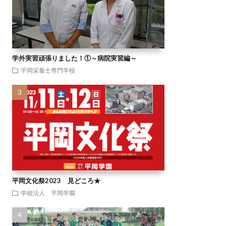
学外実習頑張りました！①～病院実習編～
平岡栄養士専門学校
平岡文化祭2023 見どころ★
学校法人 平岡学園