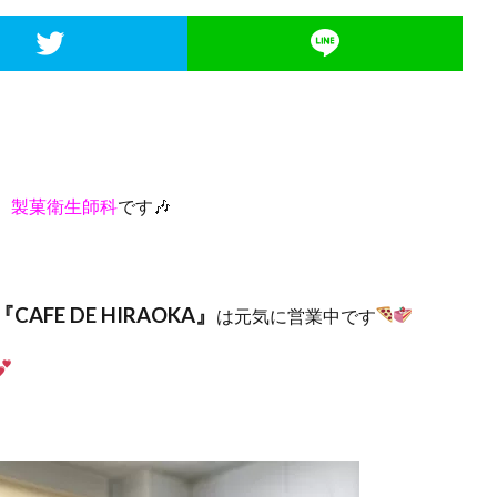
 製菓衛生師科
です🎶
『CAFE DE HIRAOKA』
は元気に営業中です