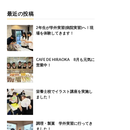
最近の投稿
2年生が学外実習(病院実習)へ！現
場を体験してきます！
CAFE DE HIRAOKA 8月も元気に
営業中！
栄養士校でイラスト講座を実施し
ました！
調理・製菓 学外実習に行ってき
ました！