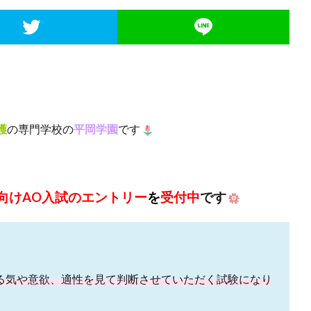
護
の専門学校の
平岡学園
です
者向けAO入試のエントリー
を
受付中
です
る気や意欲、適性を見て判断させていただく試験になり