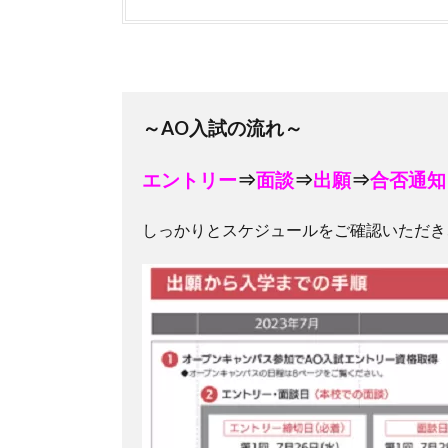
～AO入試の流れ～
エントリー
⇒
面談
⇒
出願
⇒
合否通
しっかりとスケジュールをご確認いただき