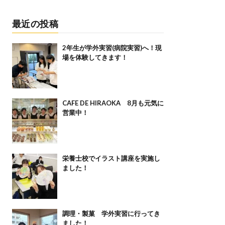
最近の投稿
2年生が学外実習(病院実習)へ！現
場を体験してきます！
CAFE DE HIRAOKA 8月も元気に
営業中！
栄養士校でイラスト講座を実施し
ました！
調理・製菓 学外実習に行ってき
ました！