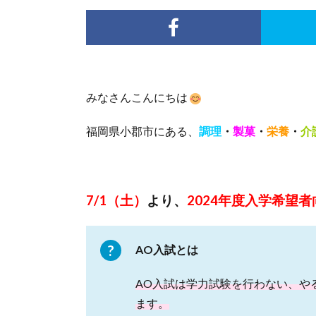
みなさんこんにちは
福岡県小郡市にある、
調理
・
製菓
・
栄養
・
介
7/1（土）
より、
2024年度入学希望
AO入試とは
AO入試は学力試験を行わない、や
ます。