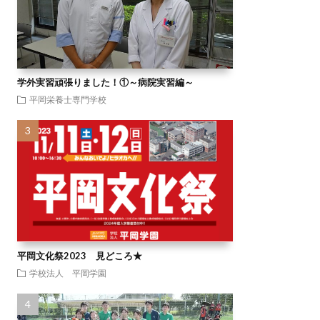
学外実習頑張りました！①～病院実習編～
平岡栄養士専門学校
平岡文化祭2023 見どころ★
学校法人 平岡学園