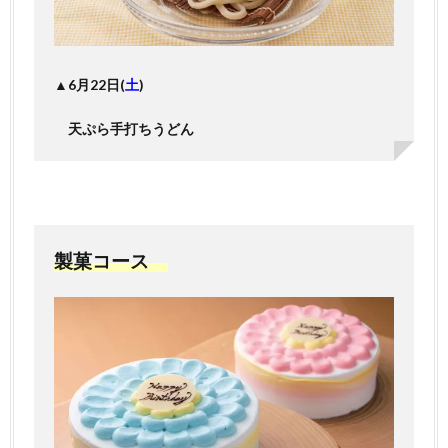
▲6月22日(
土
)
天ぷら手打ちうどん
製菓コース