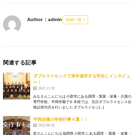
Author：admin
投稿一覧
関連する記事
ダブルライセンスで来年進学する学生にインタビュ
ー！
2021.11.19
みなさんこんにちは 小郡市にある調理・製菓・栄養・介護の
専門学校、平岡学園です 本校では、先日ダブルライセンス合
格証授与式を行いました ダブルライセン[…]
平岡自慢の学校行事４選！！
2023.09.20
皆さんこんにちは 福岡県 小郡市 にある調理 ・ 製菓 ・ 栄養 ・