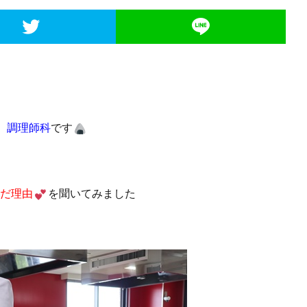
 調理師科
です
だ理由
を聞いてみました