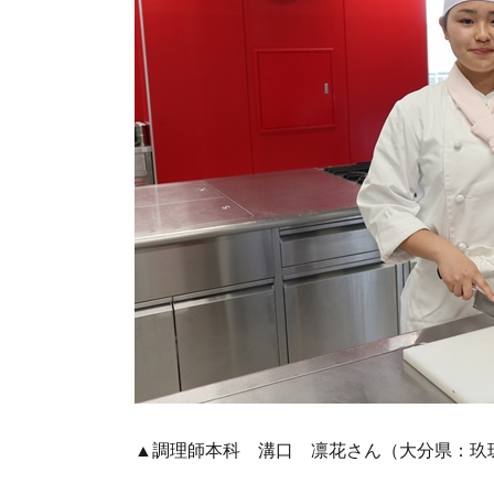
▲調理師本科 溝口 凛花さん（大分県：玖