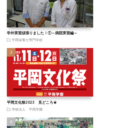
学外実習頑張りました！①～病院実習編～
平岡栄養士専門学校
平岡文化祭2023 見どころ★
学校法人 平岡学園