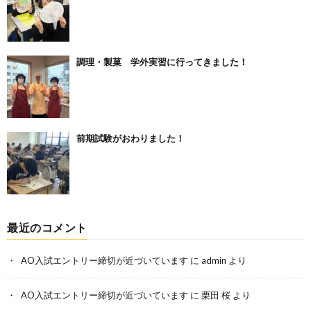
調理・製菓 学外実習に行ってきました！
前期試験がおわりました！
最近のコメント
AO入試エントリー締切が近づいています
に
admin
より
AO入試エントリー締切が近づいています
に
栗田 桜
より