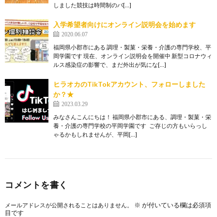
しました競技は時間制のバ[…]
入学希望者向けにオンライン説明会を始めます
2020.06.07
福岡県小郡市にある 調理・製菓・栄養・介護の専門学校、平
岡学園です 現在、オンライン説明会を開催中 新型コロナウィ
ルス感染症の影響で、まだ外出が気にな[…]
ヒラオカのTikTokアカウント、フォローしました
か？★
2023.03.29
みなさんこんにちは！ 福岡県小郡市にある、調理・製菓・栄
養・介護の専門学校の平岡学園です ご存じの方もいらっし
ゃるかもしれませんが、平岡[…]
コメントを書く
※
が付いている欄は必須項
メールアドレスが公開されることはありません。
目です