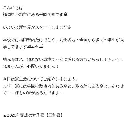
こんにちは！
福岡県小郡市にある平岡学園です
😄
いよいよ新年度がスタートしました🌸
本校では福岡県内だけでなく、九州各地・全国から多くの学生が入
学してきます🚅🚙✈⛴
地元を離れ、慣れない環境で不安に感じる方もいらっしゃるかもし
れませんが、心配いりません！
今日は寮生活についてご紹介しましょう。
まず、寮には学園の敷地内とある寮と、敷地外にある寮と、あわせ
て１１棟もの寮があるんですよ～
▲2020年完成の女子寮【三和寮】