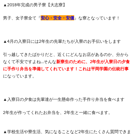
▲2018年完成の男子寮【大志寮】
男子、女子寮全て『
安心・安全・安価
』な寮となっています！
▲4月の入寮日には2年生の先輩たちが入寮のお手伝いをします
引っ越してきたばかりだと、近くにどんなお店があるのか、分から
なくて不安ですよね…そんな
新寮生のために、2年生が入寮日の夕食
に手作り弁当を準備してくれています！これは平岡学園の伝統行事
になっています。
▲入寮日の夕食は先輩達が一生懸命作った手作り弁当を食べます
2年生が作ってくれたお弁当を、2年生と一緒に食べます。
▲学校生活や寮生活、気になることなど2年生にたくさん質問できま