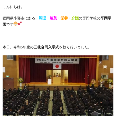
こんにちは。
福岡県小郡市にある、
調理
・
製菓
・
栄養
・
介護
の専門学校の
平岡学
園
です
本日、令和5年度の
三校合同入学式
を執り行いました。