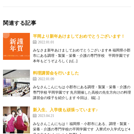
関連する記事
平岡より新年あけましておめでとうございます！
2022.01.01
みなさま新年あけましておめでとうございます🎍 福岡県小郡
市にある調理・製菓・栄養・介護の専門学校 平岡学園です
本年もどうぞよろしくお[…]
料理講習会を行いました
2022.01.09
みなさんこんにちは 小郡市にある調理・製菓・栄養・介護の
専門学校 平岡学園です 先月開催した高校の先生方向けの料理
講習会の様子を紹介します 今回は、福[…]
新入生、入学後も頑張っています♪
2023.04.21
みなさんこんにちは！ 福岡県・小郡市にある、調理・製菓・
栄養・介護の専門学校の平岡学園です 入寮式や入学式など4