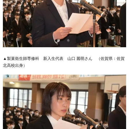
▲製菓衛生師専修科 新入生代表 山口 麗萌さん （佐賀県：佐賀
北高校出身）