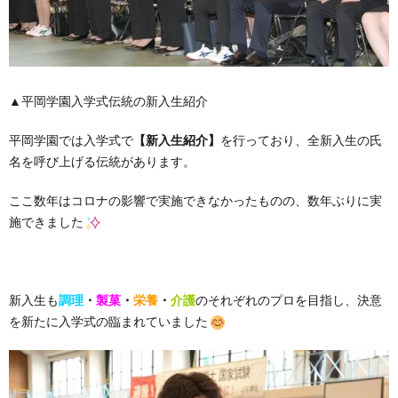
▲平岡学園入学式伝統の新入生紹介
平岡学園では入学式で
【新入生紹介】
を行っており、全新入生の氏
名を呼び上げる伝統があります。
ここ数年はコロナの影響で実施できなかったものの、数年ぶりに実
施できました
新入生も
調理
・
製菓
・
栄養
・
介護
のそれぞれのプロを目指し、決意
を新たに入学式の臨まれていました