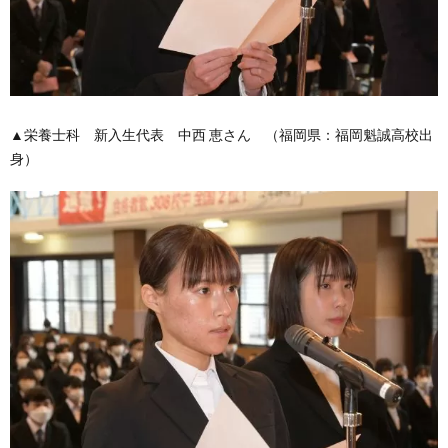
▲栄養士科 新入生代表 中西 恵さん （福岡県：福岡魁誠高校出
身）