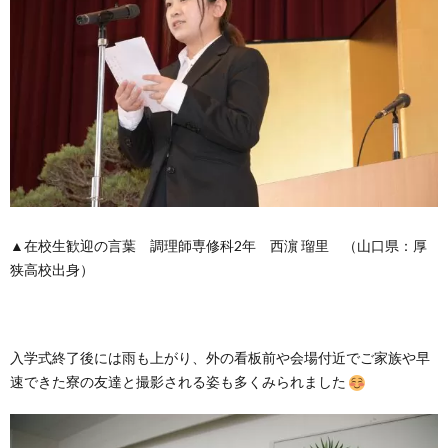
▲在校生歓迎の言葉 調理師専修科2年 西濵 瑠里 （山口県：厚
狭高校出身）
入学式終了後には雨も上がり、外の看板前や会場付近でご家族や早
速できた寮の友達と撮影される姿も多くみられました