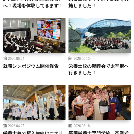
へ！現場を体験してきます！
施しました！
2026.06.24
2026.05.15
就職シンポジウム開催報告
栄養士校の親睦会で太宰府へ
行きました！
2026.04.27
2026.03.18
栄養士校で新入生向けにオリ
平岡栄養士専門学校 卒業式