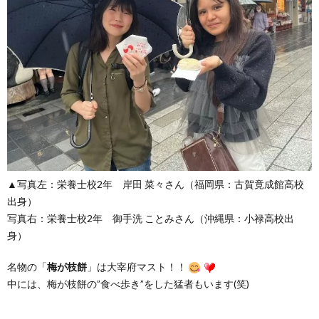
▲写真左：栄養士校2年 岸田 菜々さん（福岡県：古賀竟成館高校
出身）
写真右：栄養士校2年 御手洗 ことみさん（沖縄県：小禄高校出
身）
名物の「
梅が枝餅
」は大宰府マスト！！
中には、梅が枝餅の”食べ歩き”をした猛者もいます(笑)