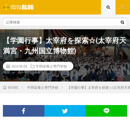
【学園行事】太宰府を探索☆(太宰府天
満宮・九州国立博物館)
2024.06.04
平岡栄養士専門学校
平岡栄養士専門学校
【学園行事】太宰府を探索☆(太宰府天
HOME