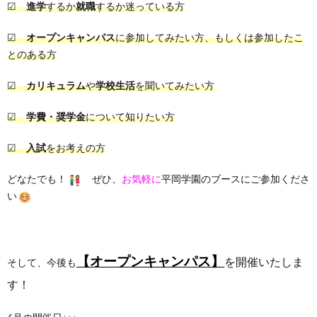
☑
進学
するか
就職
するか迷っている方
☑
オープンキャンパス
に参加してみたい方、もしくは参加したこ
とのある方
☑
カリキュラム
や
学校生活
を聞いてみたい方
☑
学費・奨学金
について知りたい方
☑
入試
をお考えの方
どなたでも！
ぜひ、
お気軽に
平岡学園のブースにご参加くださ
い
【オープンキャンパス】
を開催いたしま
そして、今後も
す！