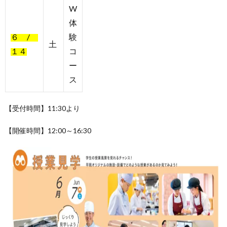
W
体
６ /
験
土
１４
コ
ー
ス
【受付時間】11:30より
【開催時間】12:00～16:30