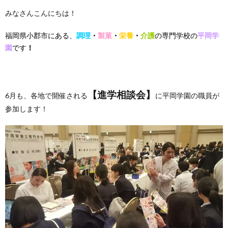
みなさんこんにちは！
福岡県小郡市にある、
調理
・
製菓
・
栄養
・
介護
の専門学校の
平岡学
園
です
！
【進学相談会】
6月も、各地で開催される
に平岡学園の職員が
参加します！