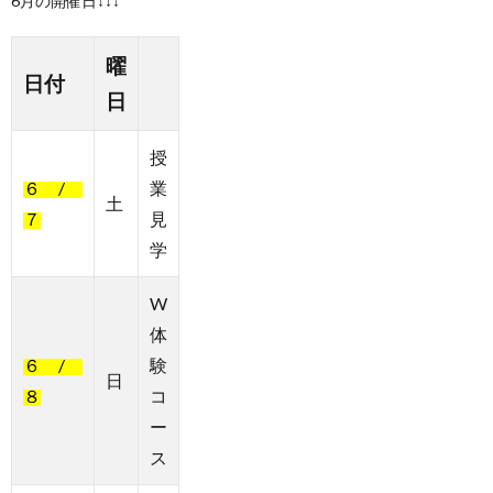
6月の開催日↓↓↓
曜
日付
日
授
６ /
業
土
７
見
学
W
体
６ /
験
日
８
コ
ー
ス