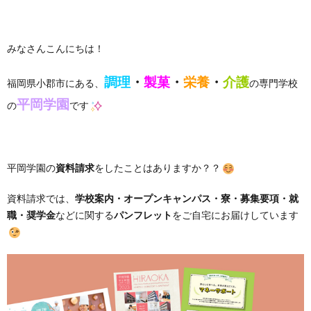
みなさんこんにちは！
調理
・
製菓
・
栄養
・
介護
福岡県小郡市にある、
の専門学校
平岡学園
の
です
平岡学園の
資料請求
をしたことはありますか？？
資料請求では、
学校案内・オープンキャンパス・寮・募集要項・就
職・奨学金
などに関する
パンフレット
をご自宅にお届けしています