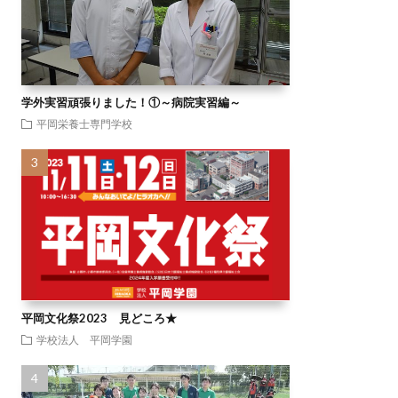
学外実習頑張りました！①～病院実習編～
平岡栄養士専門学校
平岡文化祭2023 見どころ★
学校法人 平岡学園