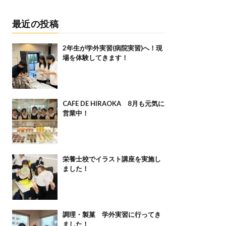
最近の投稿
2年生が学外実習(病院実習)へ！現
場を体験してきます！
CAFE DE HIRAOKA 8月も元気に
営業中！
栄養士校でイラスト講座を実施し
ました！
調理・製菓 学外実習に行ってき
ました！