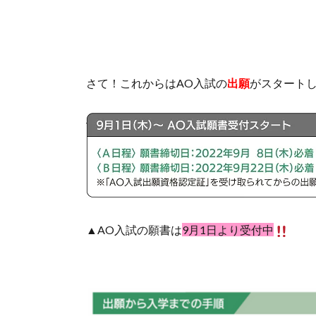
さて！これからはAO入試の
出願
がスタート
▲AO入試の願書は
9月1日より受付中