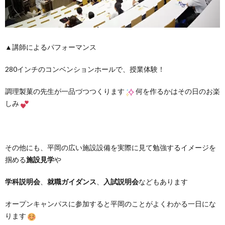
▲講師によるパフォーマンス
280インチのコンベンションホールで、授業体験！
調理製菓の先生が一品づつつくります
何を作るかはその日のお楽
しみ
その他にも、平岡の広い施設設備を実際に見て勉強するイメージを
掴める
施設見学
や
学科説明会
、
就職ガイダンス
、
入試説明会
などもあります
オープンキャンパスに参加すると平岡のことがよくわかる一日にな
ります