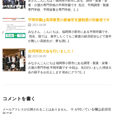
皆さんこんにちは！福岡県小郡市にある、調理・製菓・栄
養・介護の専門学校の平岡学園です 先日、平岡調理・製菓
専門学校、平岡栄養士専門学校、[…]
平岡学園は高等教育の新修学支援制度の対象校です
2021.04.09
みなさん、こんにちは。 福岡県小郡市にある平岡学園です。
現在、国では、進学したくてもご家庭の経済状況などで進学
が難しい高校生が、夢を諦[…]
合同球技大会を行いました！
2023.06.09
みなさんこんにちは 福岡県小郡市にある調理・製菓・栄養・
介護の専門学校 平岡学園です 今回は、先日行いました球技大
会の様子をお伝えします 初めにグラウ[…]
コメントを書く
※
が付いている欄は必須項
メールアドレスが公開されることはありません。
目です