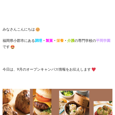
みなさんこんにちは
福岡県小郡市にある
調理
・
製菓
・
栄養
・
介護
の専門学校の
平岡学園
です
今日は、9月のオープンキャンパス情報をお伝えします