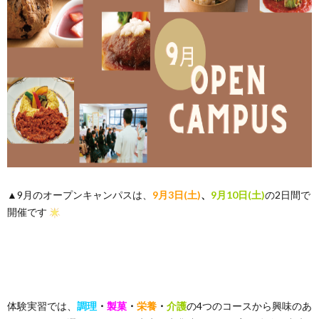
▲9月のオープンキャンパスは、
9月3日(土)
、
9月10日(土)
の2日間で
開催です
体験実習では、
調理
・
製菓
・
栄養
・
介護
の4つのコースから興味のあ