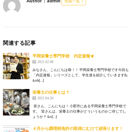
Author：admin
投稿一覧
関連する記事
平岡栄養士専門学校 内定速報★
2021.02.08
みなさん、こんにちは😄！！ 平岡栄養士専門学校です今回も
「内定速報」シリーズとして、学生達を紹介していきます🙋
&nb[…]
栄養士の仕事とは？
2021.04.20
皆さん、こんにちは！ 小郡市にある平岡栄養士専門学校で
す。 皆さんは、栄養士の仕事がどういうものかご存じでし
ょうか？ &n[…]
４月から調理師免許の取得にむけて頑張ります！