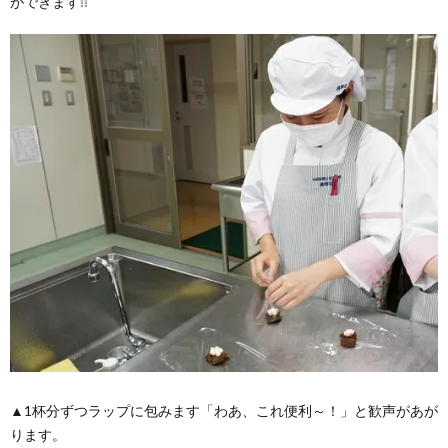
ができます❕❕
▲1杯分ずつラップに包みます「わあ、これ便利～！」と歓声があが
ります。