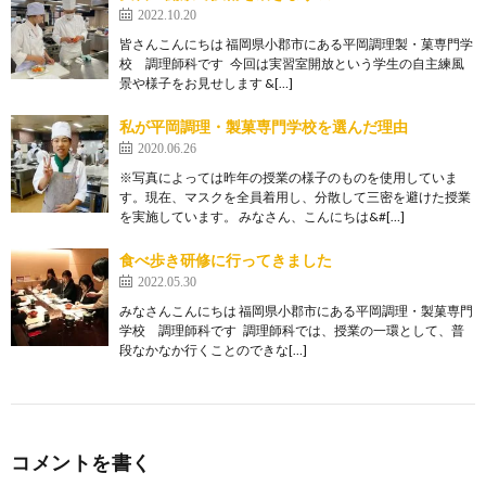
2022.10.20
皆さんこんにちは 福岡県小郡市にある平岡調理製・菓専門学
校 調理師科です 今回は実習室開放という学生の自主練風
景や様子をお見せします &[…]
私が平岡調理・製菓専門学校を選んだ理由
2020.06.26
※写真によっては昨年の授業の様子のものを使用していま
す。現在、マスクを全員着用し、分散して三密を避けた授業
を実施しています。 みなさん、こんにちは&#[…]
食べ歩き研修に行ってきました
2022.05.30
みなさんこんにちは 福岡県小郡市にある平岡調理・製菓専門
学校 調理師科です 調理師科では、授業の一環として、普
段なかなか行くことのできな[…]
コメントを書く