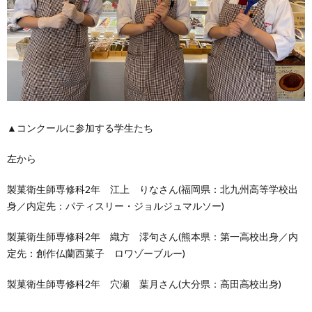
▲コンクールに参加する学生たち
左から
製菓衛生師専修科2年 江上 りなさん(福岡県：北九州高等学校出
身／内定先：パティスリー・ジョルジュマルソー)
製菓衛生師専修科2年 織方 澪句さん(熊本県：第一高校出身／内
定先：創作仏蘭西菓子 ロワゾーブルー)
製菓衛生師専修科2年 穴瀬 葉月さん(大分県：高田高校出身)