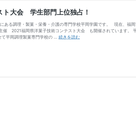
テスト大会 学生部門上位独占！
市にある調理・製菓・栄養・介護の専門学校平岡学園です。 現在、福岡
主催 2021福岡県洋菓子技術コンテスト大会 も開催されています。 
【速
全て平岡調理製菓専門学校の …
続きを読む
報！】
2021
福
岡
県
洋
菓
子
技
術
コ
ン
テ
ス
ト