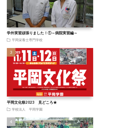
学外実習頑張りました！①～病院実習編～
平岡栄養士専門学校
平岡文化祭2023 見どころ★
学校法人 平岡学園