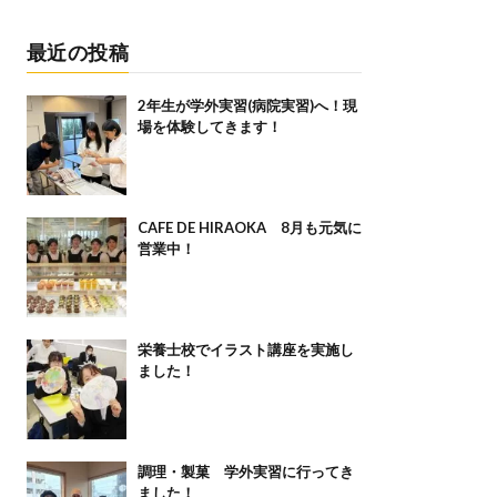
最近の投稿
2年生が学外実習(病院実習)へ！現
場を体験してきます！
CAFE DE HIRAOKA 8月も元気に
営業中！
栄養士校でイラスト講座を実施し
ました！
調理・製菓 学外実習に行ってき
ました！