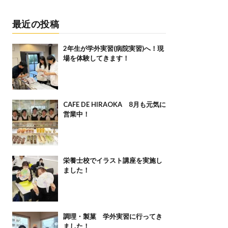
最近の投稿
2年生が学外実習(病院実習)へ！現
場を体験してきます！
CAFE DE HIRAOKA 8月も元気に
営業中！
栄養士校でイラスト講座を実施し
ました！
調理・製菓 学外実習に行ってき
ました！