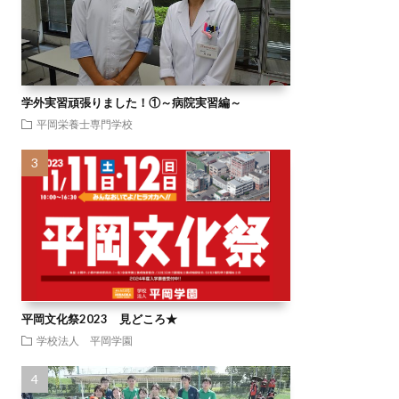
学外実習頑張りました！①～病院実習編～
平岡栄養士専門学校
平岡文化祭2023 見どころ★
学校法人 平岡学園