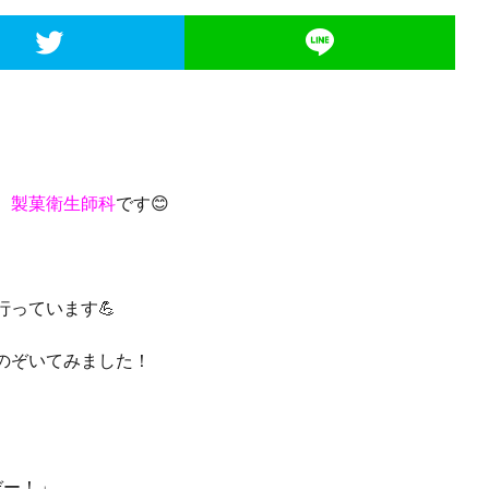
 製菓衛生師科
です😊
っています💪
のぞいてみました！
ぞー！」