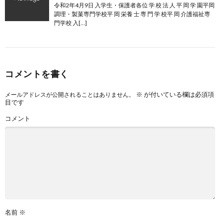
令和2年4月9日 入学生・保護者各位 学 校 法 人 平 岡 学 園平岡
調理・製菓専門学校平 岡 栄養 士 専 門 学 校平 岡 介護福祉専
門学校 入[…]
コメントを書く
※
が付いている欄は必須項
メールアドレスが公開されることはありません。
目です
コメント
名前
※