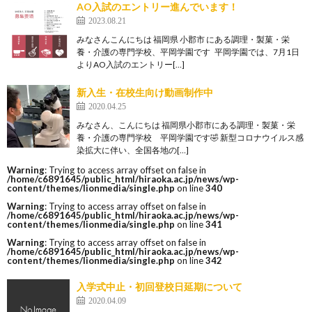
AO入試のエントリー進んでいます！
2023.08.21
みなさんこんにちは 福岡県 小郡市 にある調理・製菓・栄
養・介護の専門学校、平岡学園です 平岡学園では、7月1日
よりAO入試のエントリー[…]
新入生・在校生向け動画制作中
2020.04.25
みなさん、こんにちは 福岡県小郡市にある調理・製菓・栄
養・介護の専門学校 平岡学園です🤣 新型コロナウイルス感
染拡大に伴い、全国各地の[…]
Warning
: Trying to access array offset on false in
/home/c6891645/public_html/hiraoka.ac.jp/news/wp-
content/themes/lionmedia/single.php
on line
340
Warning
: Trying to access array offset on false in
/home/c6891645/public_html/hiraoka.ac.jp/news/wp-
content/themes/lionmedia/single.php
on line
341
Warning
: Trying to access array offset on false in
/home/c6891645/public_html/hiraoka.ac.jp/news/wp-
content/themes/lionmedia/single.php
on line
342
入学式中止・初回登校日延期について
2020.04.09