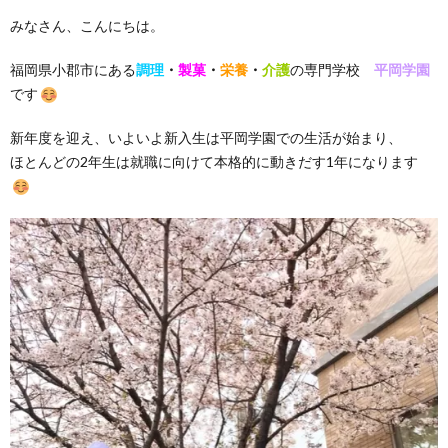
みなさん、こんにちは。
福岡県小郡市にある
調理
・
製菓
・
栄養
・
介護
の専門学校
平岡学園
です
新年度を迎え、いよいよ新入生は平岡学園での生活が始まり、
ほとんどの2年生は就職に向けて本格的に動きだす1年になります