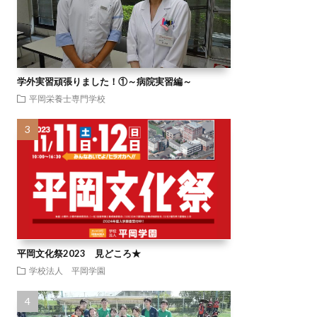
学外実習頑張りました！①～病院実習編～
平岡栄養士専門学校
平岡文化祭2023 見どころ★
学校法人 平岡学園