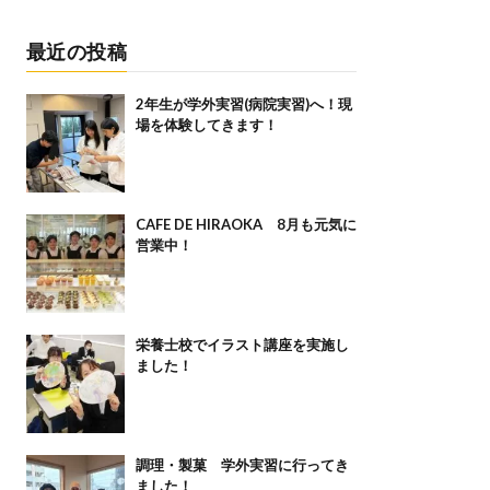
最近の投稿
2年生が学外実習(病院実習)へ！現
場を体験してきます！
CAFE DE HIRAOKA 8月も元気に
営業中！
栄養士校でイラスト講座を実施し
ました！
調理・製菓 学外実習に行ってき
ました！