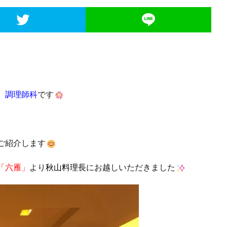
 調理師科
です
ご紹介します
「六雁」
より
秋山料理長
にお越しいただきました