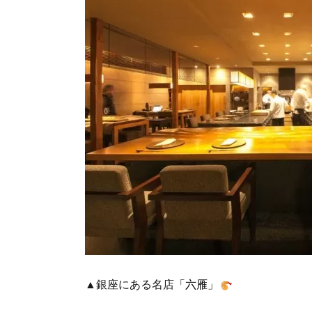
▲銀座にある名店
「六雁」