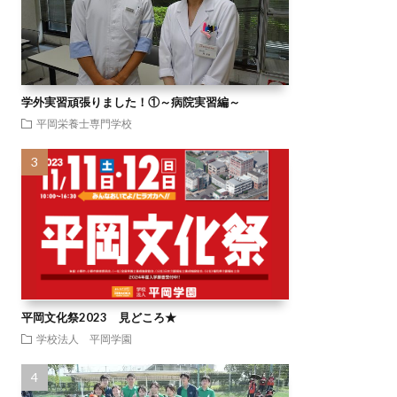
学外実習頑張りました！①～病院実習編～
平岡栄養士専門学校
平岡文化祭2023 見どころ★
学校法人 平岡学園