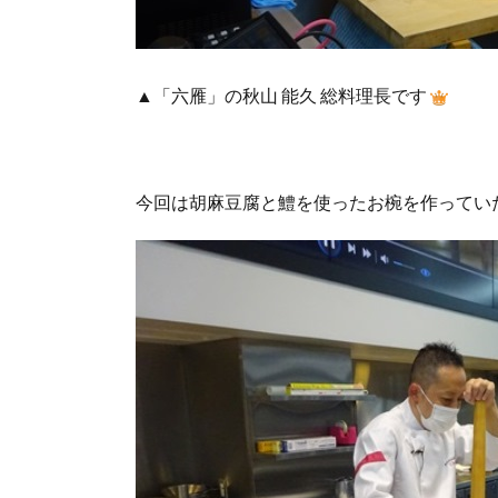
▲「六雁」の秋山 能久 総料理長です
今回は胡麻豆腐と鱧を使ったお椀を作ってい