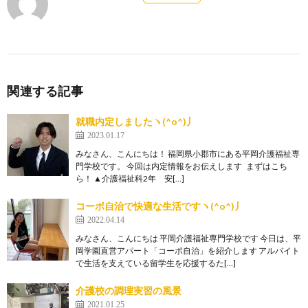
関連する記事
就職内定しましたヽ(^o^)丿
2023.01.17
みなさん、こんにちは！ 福岡県小郡市にある平岡介護福祉専
門学校です。 今回は内定情報をお伝えします まずはこち
ら！ ▲介護福祉科2年 安[…]
コーポ自治で快適な生活ですヽ(^o^)丿
2022.04.14
みなさん、こんにちは 平岡介護福祉専門学校です 今日は、平
岡学園直営アパート「コーポ自治」を紹介します アルバイト
で生活を支えている留学生を応援するた[…]
介護校の調理実習の風景
2021.01.25