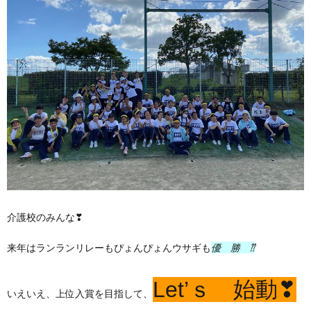
介護校のみんな❣
来年はランランリレーもぴょんぴょんウサギも
優 勝 ⁇
Let’ｓ 始動❣
いえいえ、上位入賞を目指して、