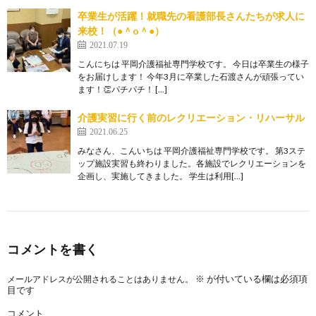
卒業生が活躍！就職先の看護部長さんたちが求人に
来校！（●＾o＾●）
2021.07.19
こんにちは 平岡介護福祉専門学校です。 今日は卒業生の様子
をお届けします！ 今年3月に卒業した石渡さんが頑張ってい
ます！👏パチパチ！ […]
介護実習に行く前のレクリエーション・リハーサル
2021.06.25
みなさん、こんいちは 平岡介護福祉専門学校です。 第3ステ
ップ施設実習も終わりました。各施設でレクリエーションを
企画し、実施してきました。 学生は利用[…]
コメントを書く
※
が付いている欄は必須項
メールアドレスが公開されることはありません。
目です
コメント