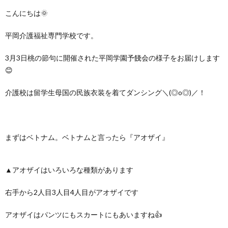
こんにちは🌞
平岡介護福祉専門学校です。
3月3日桃の節句に開催された平岡学園予餞会の様子をお届けします
😊
介護校は留学生母国の民族衣装を着てダンシング＼(◎o◎)／！
まずはベトナム。ベトナムと言ったら『アオザイ』
▲アオザイはいろいろな種類があります
右手から2人目3人目4人目がアオザイです
アオザイはパンツにもスカートにもあいますね👍