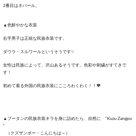
2番目はネパール。
▲色鮮やかな衣装
右手男子は正統な民族衣装です。
ダウラ・スルワールというそうです✨
女性は民族によって、沢山あるそうです。色彩や刺繍がすてきで
す！
初めて着る外国の民族衣装にこころわくわく！！🧡
▲ブータンの民族衣装キラを身に詰めたら、自然に “
Kuzu Zangpo
”
（クズザンポー・こんにちは～）