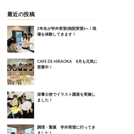
最近の投稿
2年生が学外実習(病院実習)へ！現
場を体験してきます！
CAFE DE HIRAOKA 8月も元気に
営業中！
栄養士校でイラスト講座を実施し
ました！
調理・製菓 学外実習に行ってき
ました！