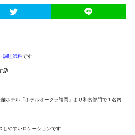
校
調理師科
です
🙆
老舗ホテル「ホテルオークラ福岡」より和食部門で１名内
スしやすいロケーションです