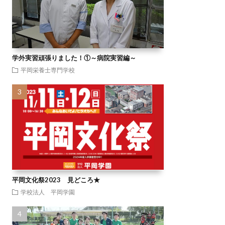
学外実習頑張りました！①～病院実習編～
平岡栄養士専門学校
平岡文化祭2023 見どころ★
学校法人 平岡学園