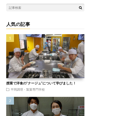
人気の記事
授業で洋食の”ナージュ”について学びました！
平岡調理・製菓専門学校