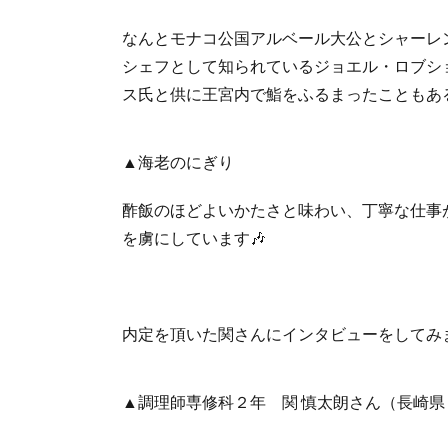
なんとモナコ公国アルベール大公とシャーレ
シェフとして知られているジョエル・ロブシ
ス氏と供に王宮内で鮨をふるまったこともある
▲海老のにぎり
酢飯のほどよいかたさと味わい、丁寧な仕事
を虜にしています🎶
内定を頂いた関さんにインタビューをしてみま
▲調理師専修科２年 関 慎太朗さん（長崎