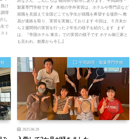
みなさん、こんにちは 福岡県小郡市にあります、平岡調理・
も負け
製菓専門学校です🎵 本校の学外実習は、ホテルや専門店など
、調理
就職を見据えて全国どこでも学生が就職を希望する場所へ 教
介し
員が連絡を取り、実習を実施しております 今回は、５月末か
先生で
ら２週間弱の実習を行った２年生の様子を紹介します まず
ラスト
は、『帝国ホテル 東京』での実習の様子です ホテル御三家と
も言われ、創業から今 […]
学校
平岡調理・製菓専門学校
2025.06.20