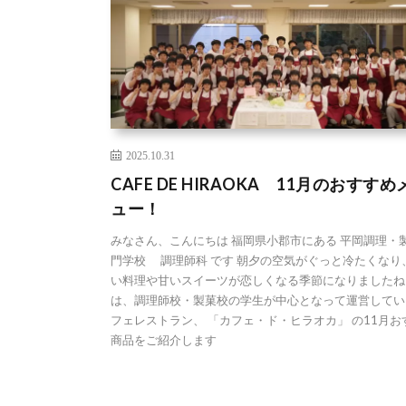
2025.10.31
CAFE DE HIRAOKA 11月のおすすめ
ュー！
みなさん、こんにちは 福岡県小郡市にある 平岡調理・
門学校 調理師科 です 朝夕の空気がぐっと冷たくなり
い料理や甘いスイーツが恋しくなる季節になりましたね
は、調理師校・製菓校の学生が中心となって運営してい
フェレストラン、 「カフェ・ド・ヒラオカ」 の11月お
商品をご紹介します