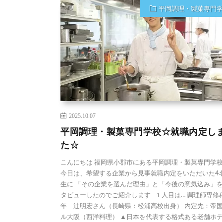
平岡調理・製菓専門
2025.10.07
平岡調理・製菓専門学校☆就職内定し
た☆
こんにちは 福岡県小郡市にある平岡調理・製菓専門学
今日は、希望する企業から見事就職内定をいただいた4
生に 「その企業を選んだ理由」と「今後の意気込み」
タビューしたのでご紹介します １人目は… 調理師専修
年 辻明宏さん（長崎県：松浦高校出身） 内定先：帝
ル大阪（西洋料理） ▲日本を代表する格式ある老舗ホ