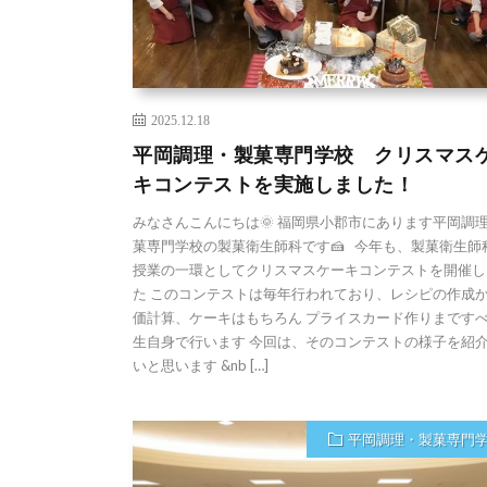
2025.12.18
平岡調理・製菓専門学校 クリスマス
キコンテストを実施しました！
みなさんこんにちは🌞 福岡県小郡市にあります平岡調
菓専門学校の製菓衛生師科です🍰 今年も、製菓衛生師
授業の一環としてクリスマスケーキコンテストを開催し
た このコンテストは毎年行われており、レシピの作成
価計算、ケーキはもちろん プライスカード作りまです
生自身で行います 今回は、そのコンテストの様子を紹
いと思います &nb […]
平岡調理・製菓専門