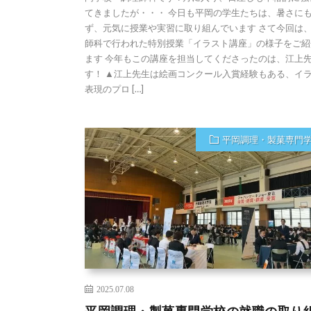
てきましたが・・・ 今日も平岡の学生たちは、暑さに
ず、元気に授業や実習に取り組んでいます さて今回は
師科で行われた特別授業「イラスト講座」の様子をご紹
ます 今年もこの講座を担当してくださったのは、江上
す！ ▲江上先生は絵画コンクール入賞経験もある、イ
表現のプロ […]
平岡調理・製菓専門
2025.07.08