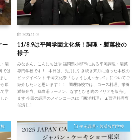
2025.11.02
ケー
11/8,9は平岡学園文化祭！調理・製菓校の
様子
理・製
みなさん、こんにちは🌞 福岡県小郡市にある平岡調理・製菓
科では
専門学校です！ 本日は、先月に引き続き来月に迫った本校の
まし
ビッグイベント 平岡文化祭『ちょうしえ～かい⁉』についてご
から原
紹介したいと思います！！ 調理師校では、コース料理、栄養
べて学
満祭弁当、鶏白湯ラーメン、なすとひき肉のドリアを販売し
介した
ます 今回の調理のメインコースは『西洋料理』 ▲西洋料理専
任講 […]
学校
平岡調理・製菓専門学校