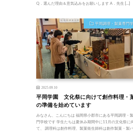
Q．選んだ理由＆意気込みをお願いします A．先生 […]
平岡調理・製菓専門
2025.09.10
平岡学園 文化祭に向けて創作料理・
の準備を始めています
みなさん、こんにちは 福岡県小郡市にある平岡調理・
門学校です 学生たちは夏休み期間中に11月の文化祭に
て、 調理科は創作料理、製菓衛生師科は創作製菓・製