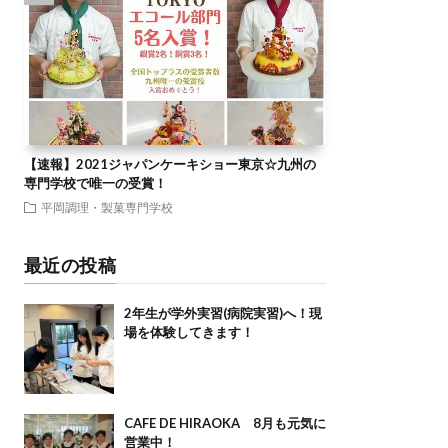
【速報】2021ジャパンケーキショー東京☆九州の
専門学校で唯一の受賞！
平岡調理・製菓専門学校
最近の投稿
2年生が学外実習(病院実習)へ！現
場を体験してきます！
CAFE DE HIRAOKA 8月も元気に
営業中！