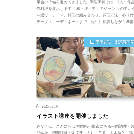
示会の準備を進めてきました 調理師科では、1人１作
作料理を展示します 「和・洋・中」のジャン ルの中か
を選び、テーマ、料理の組み合わせ、調理方法、盛り付
テーブルコーディネートまで、先生に相談しながら準備 [
平岡調理・製菓専門
2025.08.16
イラスト講座を開催しました
みなさん、こんにちは 福岡県小郡市にある平岡調理・
門学校 調理師科です 7月に入り、日差しも本格的に強