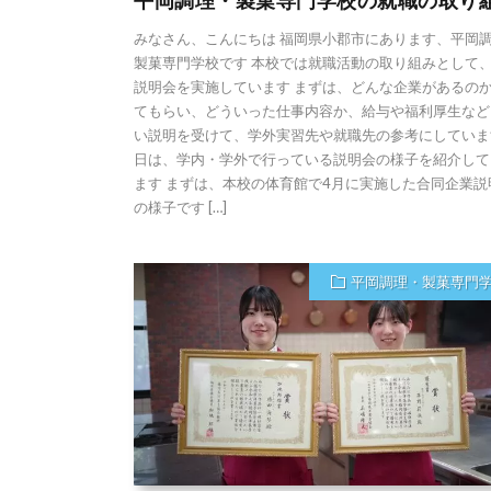
平岡調理・製菓専門学校の就職の取り
みなさん、こんにちは 福岡県小郡市にあります、平岡
製菓専門学校です 本校では就職活動の取り組みとして
説明会を実施しています まずは、どんな企業があるの
てもらい、どういった仕事内容か、給与や福利厚生など
い説明を受けて、学外実習先や就職先の参考にしていま
日は、学内・学外で行っている説明会の様子を紹介して
ます まずは、本校の体育館で4月に実施した合同企業説
の様子です […]
平岡調理・製菓専門