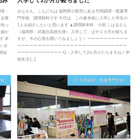
組み
入学して2か月が経ちました
調理・
みなさん、こんにちは 福岡県小郡市にある平岡調理・製菓専
、企業
門学校 調理師科です 今日は、この春本校に入学した学生の
か知っ
1人を紹介したいと思います ▲調理師本科 小田 こはるさん
 細か
（福岡県：武蔵台高校出身） 入学して、はや２カ月が経ちま
す 本
すが、今の心境を聞いてみましょう！ ーーーーーーーーーー
いき
ーーーーーーーーーーーーーーーーーーーーーーーーーーー
明会
ーーーーーーーーーーー Q：入学して2か月がたちますね！学
校生活 […]
学校
平岡調理・製菓専門学校