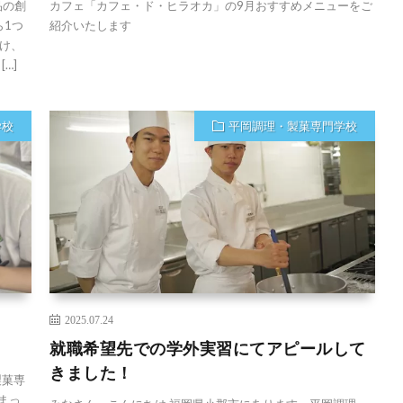
品の創
カフェ「カフェ・ド・ヒラオカ」の9月おすすめメニューをご
ら1つ
紹介いたします
け、
…]
学校
平岡調理・製菓専門学校
2025.07.24
就職希望先での学外実習にてアピールして
きました！
製菓専
まっ