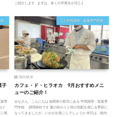
ご紹介します まずは、多くの卒業生が活 […]
学校
平岡調理・製菓専門学校
2025.08.30
菓子
カフェ・ド・ヒラオカ 9月おすすめメニ
ューのご紹介！
製菓専
みなさん、こんにちは 福岡県小郡市にある 平岡調理・製菓専
向け
門学校 調理師科です 夏の終わりと秋の気配を感じる季節に
パン展
なってきましたが、いかがお過ごしでしょうか 本日は、校内