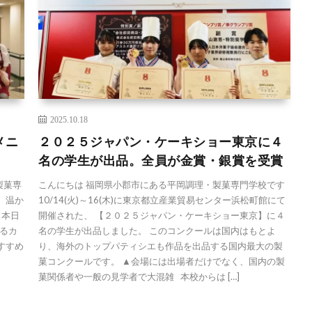
2025.10.18
メニ
２０２５ジャパン・ケーキショー東京に４
名の学生が出品。全員が金賞・銀賞を受賞
製菓専
こんにちは 福岡県小郡市にある平岡調理・製菓専門学校です
、温か
10/14(火)～16(木)に東京都立産業貿易センター浜松町館にて
 本日
開催された、 【２０２５ジャパン・ケーキショー東京】に４
るカ
名の学生が出品しました。 このコンクールは国内はもとよ
すすめ
り、海外のトップパティシエも作品を出品する国内最大の製
菓コンクールです。 ▲会場には出場者だけでなく、国内の製
菓関係者や一般の見学者で大混雑 本校からは […]