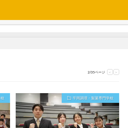
2/35ページ
<
>
学校
平岡調理・製菓専門学校