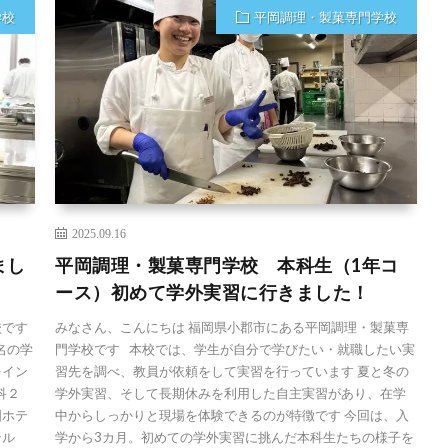
学校
平岡調理・製菓専門学校
2025.09.16
まし
平岡調理・製菓専門学校 本科生（1年コ
ース）初めて学外実習に行きました！
校です
みなさん、こんにちは 福岡県小郡市にある平岡調理・製菓専
名の学
門学校です 本校では、学生が自分で学びたい・就職したい実
をイン
習先を調べ、教員が依頼をして実習を行っています 夏と冬の
科２
学外実習、そして長期休みを利用した自主実習があり、在学
国ホテ
中からしっかりと現場を体験できるのが特徴です 今回は、入
テル
学から3カ月。初めての学外実習に挑んだ本科生たちの様子を